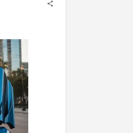
 2층 통근 전철 '워라타'의
어낸 진짜 고향은 호주가 아