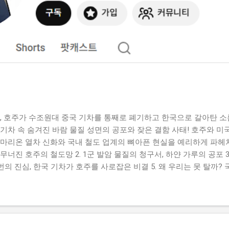
 저주, 호주가 수조원대 중국 기차를 통째로 폐기하고 한국으로 갈아탄 소
기차 속 숨겨진 바람 물질 성면의 공포와 잦은 결함 사태! 호주와 미
마리온 열차 신화와 국내 철도 업계의 뼈아픈 현실을 예리하게 파헤쳐 
 무너진 호주의 철도망 2. 1군 발암 물질의 청구서, 하얀 가루의 공포 3
15번의 진심, 한국 기차가 호주를 사로잡은 비결 5. 왜 우리는 못 탈까
전철 안에서 앞좌석에 무릎이 닿아 숨이 턱 막혔던 경험 다들 한 번쯤
에서, 지금 전 세계 철도 시장의 판도가 송두리째 뒤집히고 있다는 
본 적 없던 머나먼 호주 땅에서, 우리 기술로 만든 완벽한 한국산 기차
한 철도 제국이 사방에서 힘없이 무너져 내리고 있는데요. 과연 그 
져 있었을까요? 오늘 그 흥미진진하고 소름 돋는 반전의 드라마를 